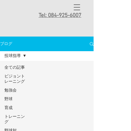
Tel: 084-925-6007
ブログ
投球指導
全ての記事
ビジョント
レーニング
勉強会
野球
育成
トレーニン
グ
野球肘