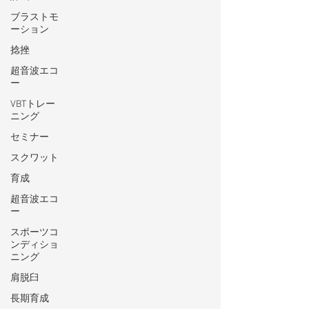
ブラストモ
ーション
捻挫
超音波エコ
ー
VBTトレー
ニング
セミナー
スクワット
育成
超音波エコ
ー
スポーツコ
ンディショ
ニング
肩脱臼
長期育成