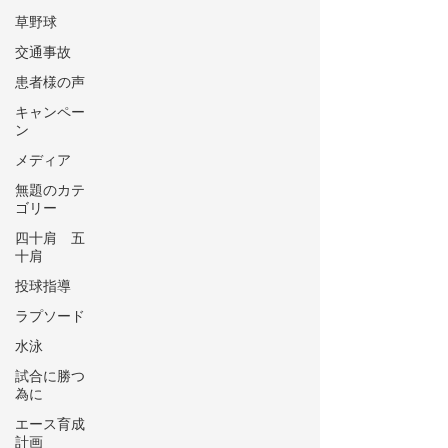
草野球
交通事故
患者様の声
キャンペー
ン
メディア
無題のカテ
ゴリー
四十肩 五
十肩
投球指導
ラプソード
水泳
試合に勝つ
為に
エース育成
計画