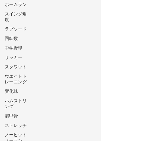
ホームラン
スイング角
度
ラプソード
回転数
中学野球
サッカー
スクワット
ウエイトト
レーニング
変化球
ハムストリ
ング
肩甲骨
ストレッチ
ノーヒット
ノーラン