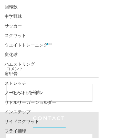
回転数
中学野球
サッカー
スクワット
ウエイトトレーニング
変化球
ハムストリング
コメント
肩甲骨
ストレッチ
高校野球へ向けて中学生
高校野球へ向け
コメントを追加…
ノーヒットノーラン
球速14.4km向
13km向上✌️ ポイントは
リトルリーガーショルダー
2つ
インステップ
CONTACT
サイドスクワット
フライ捕球