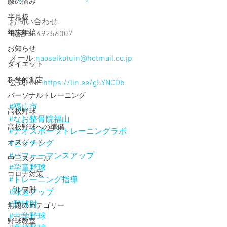
膝の痛み
半月板
お問い合わせ
年末年始
電話:0849256007
お知らせ
メール:
naoseikotuin@hotmail.co.jp
ダイエット
科学的測定
公式LINE:
https://lin.ee/g5YNCOb
パーソナルトレーニング
#福山市
高校野球
#なお整骨院福山
高校野球への準備
#ナオスポーツトレーニングラボ
#ピッチング
オスグッド
#パフォーマンスアップ
中三スクール
#学童野球
コロナ対策
#トレーニング指導
ゴルフ肘
#球速アップ
#野球肘
無題のカテゴリー
#中学野球
野球教室