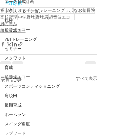
エース育成計画
#野球部
福山市
ナオスポーツトレーニングラボ
なお整骨院
ブラストモーション
高校野球
中学野球
野球肩
超音波エコー
捻挫
肩の痛み
超音波エコー
超音波エコー
VBTトレーニング
セミナー
スクワット
育成
超音波エコー
すべて表示
最新記事
スポーツコンディショニング
肩脱臼
長期育成
ホームラン
スイング角度
ラプソード