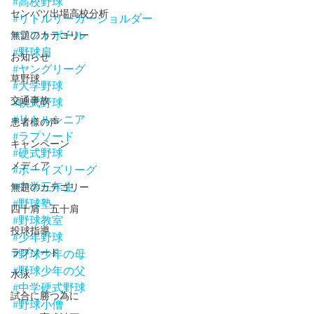
#高校野球
センバツ出場高校分析
#リトルリーガーショルダー
#ソフトボール
無題のカテゴリー
#野球肩
お知らせ
#ヤングリーグ
草野球
#大学野球
交通事故
#軟式野球
#リトルシニア
患者様の声
#ラプソード
キャンペーン
#硬式野球
メディア
#ボーイズリーグ
#中学三年生
無題のカテゴリー
#野球塾
四十肩 五十肩
#野球教室
投球指導
#少年野球
ラプソード
#野球少年の母
#野球少年の父
水泳
#中学硬式野球
試合に勝つ為に
#野球小僧