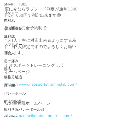
SMART TOOL
更に今ならラプソード測定が通常3,300
サッカー
円が1,000円で測定出来ます😄
肉離れ
当施設は完全予約制で
なお整骨院
草野球
1人1人丁寧に対応出来るようにする為
ソフトボール
に1日8人限定ですのでよろしくお願い
致します。
社会人
肩の痛み
ナオスポーツトレーニングラボ
腰痛
ホームページ
腰椎分離症
https://www.naosportstraininglab.com/
野球腰
バレーボール
前十字靭帯
なお整骨院ホームページ
銀河学院バレーボール部
https://nao-seikotuin.jimdofree.com/