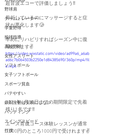
野球肘検診
超音波エコーで評価しましょう‼️
野球肩
骨折しているのにマッサージすると症
チームトレーナー
状が悪化します🥲
学童野球
投球指導
早めにリハビリすればシーズン中に復
帰出来ます✌️
高校野球
https://video.wixstatic.com/video/ad99a6_a6ab
女性アスリート
ad6c7b064503b2250e1d84385690/360p/mp4/fil
ソフトボール
e.mp4
女子ソフトボール
スポーツ貧血
バテやすい
2024年4月30日までの期間限定で先着
鉄剤注射は安易にしない
残り1名です‼️
バッティング
スイングスピード
エース育成コース体験レッスンが通常
3,000円のところ1000円で受けれます✌️
打撲