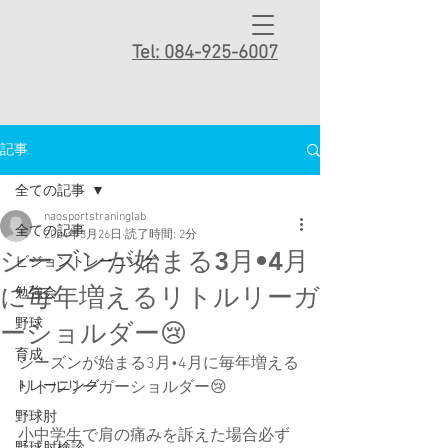
Tel: 084-925-6007
記事
全ての記事
naosportstraninglab
全ての記事
2024年3月26日
読了時間: 2分
シーズンが始まる3月•4月
ビジョントレーニング
に毎年増えるリトルリーガ
勉強会
野球
ーショルダー😢
育成
シーズンが始まる3月•4月に毎年増える
トレーニング
リトルリーガーショルダー😢
野球肘
小中学生で肩の痛みを訴えた場合必ず