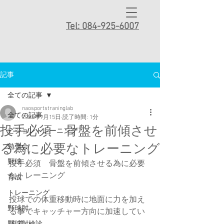
Tel: 084-925-6007
記事
全ての記事
naosportstraninglab
全ての記事
2023年9月15日
読了時間: 1分
投手必須 骨盤を前傾させ
ビジョントレーニング
る為に必要なトレーニング
勉強会
野球
投手必須　骨盤を前傾させる為に必要
なトレーニング
育成
トレーニング
投球での体重移動時に地面に力を加え
野球肘
る事でキャッチャー方向に加速してい