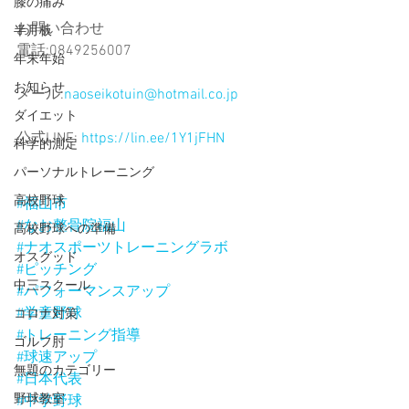
膝の痛み
お問い合わせ
半月板
電話:0849256007
年末年始
お知らせ
メール:
naoseikotuin@hotmail.co.jp
ダイエット
公式LINE: 
https://lin.ee/1Y1jFHN
科学的測定
パーソナルトレーニング
高校野球
#福山市
#なお整骨院福山
高校野球への準備
#ナオスポーツトレーニングラボ
オスグッド
#ピッチング
中三スクール
#パフォーマンスアップ
#学童野球
コロナ対策
#トレーニング指導
ゴルフ肘
#球速アップ
無題のカテゴリー
#日本代表
野球教室
#中学野球