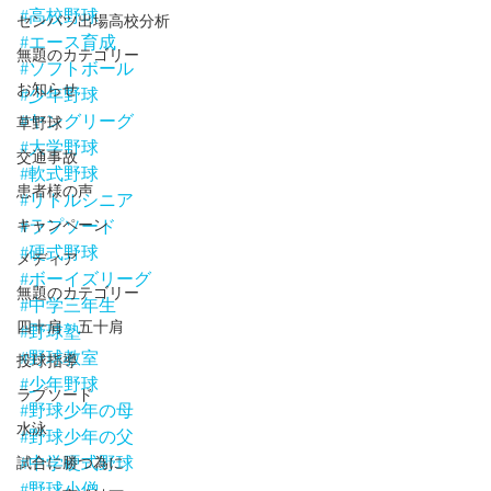
#高校野球
センバツ出場高校分析
#エース育成
無題のカテゴリー
#ソフトボール
お知らせ
#少年野球
#ヤングリーグ
草野球
#大学野球
交通事故
#軟式野球
患者様の声
#リトルシニア
#ラプソード
キャンペーン
#硬式野球
メディア
#ボーイズリーグ
無題のカテゴリー
#中学三年生
四十肩 五十肩
#野球塾
#野球教室
投球指導
#少年野球
ラプソード
#野球少年の母
水泳
#野球少年の父
#中学硬式野球
試合に勝つ為に
#野球小僧