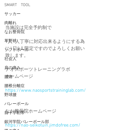
SMART TOOL
サッカー
肉離れ
当施設は完全予約制で
なお整骨院
草野球
1人1人丁寧に対応出来るようにする為
に1日8人限定ですのでよろしくお願い
ソフトボール
致します。
社会人
肩の痛み
ナオスポーツトレーニングラボ
ホームページ
腰痛
腰椎分離症
https://www.naosportstraininglab.com/
野球腰
バレーボール
なお整骨院ホームページ
前十字靭帯
銀河学院バレーボール部
https://nao-seikotuin.jimdofree.com/