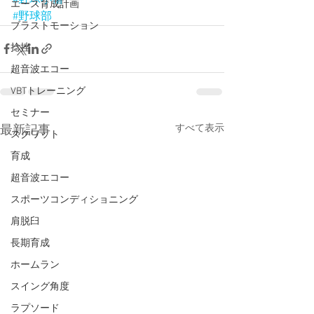
エース育成計画
#野球部
ブラストモーション
捻挫
超音波エコー
VBTトレーニング
セミナー
すべて表示
最新記事
スクワット
育成
超音波エコー
スポーツコンディショニング
肩脱臼
長期育成
ホームラン
スイング角度
ラプソード