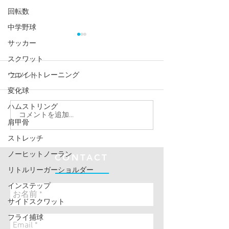
回転数
中学野球
サッカー
スクワット
コメント
ウエイトトレーニング
変化球
ハムストリング
「“努力は報われる”を証
✨努力の結晶、
コメントを追加…
肩甲骨
明！！ ナオラボ選手、無
こまで！✨
ストレッチ
失点完封で全国大会出場
決定🔥
ノーヒットノーラン
CONTACT
リトルリーガーショルダー
インステップ
サイドスクワット
フライ捕球