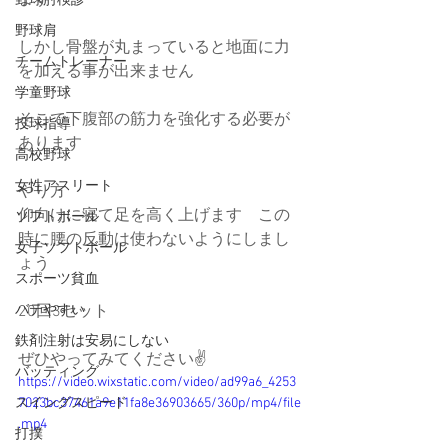
ます
野球肘検診
野球肩
しかし骨盤が丸まっていると地面に力
チームトレーナー
を加える事が出来ません
学童野球
そこで下腹部の筋力を強化する必要が
投球指導
あります
高校野球
女性アスリート
やり方
仰向けに寝て足を高く上げます　この
ソフトボール
時に腰の反動は使わないようにしまし
女子ソフトボール
ょう
スポーツ貧血
バテやすい
20回3セット
鉄剤注射は安易にしない
ぜひやってみてください✌️
バッティング
https://video.wixstatic.com/video/ad99a6_4253
スイングスピード
7023bc37461a9e11fa8e36903665/360p/mp4/file
.mp4
打撲