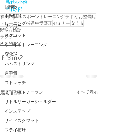
#野球小僧
回転数
#野球部
福山市
ナオスポーツトレーニングラボ
なお整骨院
中学野球
トレーニング指導
中学野球
セミナー
安芸市
サッカー
野球肘検診
スクワット
ラプソード
科学的測定
ウエイトトレーニング
変化球
ハムストリング
肩甲骨
ストレッチ
すべて表示
最新記事
ノーヒットノーラン
リトルリーガーショルダー
インステップ
サイドスクワット
フライ捕球