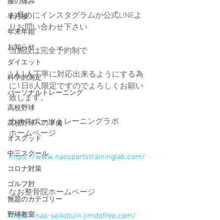
膝の痛み
お早めにインスタグラムか公式LINEよ
半月板
りお問い合わせ下さい
年末年始
お知らせ
当施設は完全予約制で
ダイエット
1人1人丁寧に対応出来るようにする為
科学的測定
に1日8人限定ですのでよろしくお願い
パーソナルトレーニング
致します。
高校野球
ナオスポーツトレーニングラボ
高校野球への準備
ホームページ
オスグッド
中三スクール
https://www.naosportstraininglab.com/
コロナ対策
ゴルフ肘
なお整骨院ホームページ
無題のカテゴリー
野球教室
https://nao-seikotuin.jimdofree.com/