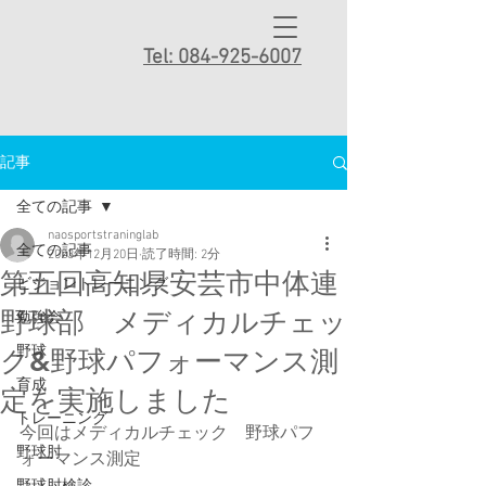
Tel: 084-925-6007
記事
全ての記事
naosportstraninglab
全ての記事
2023年12月20日
読了時間: 2分
第五回高知県安芸市中体連
ビジョントレーニング
野球部 メディカルチェッ
勉強会
野球
ク&野球パフォーマンス測
育成
定を実施しました
トレーニング
今回はメディカルチェック　野球パフ
野球肘
ォーマンス測定