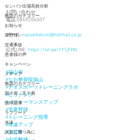
センバツ出場高校分析
お問い合わせ
無題のカテゴリー
電話:0849256007
お知らせ
メール:
naoseikotuin@hotmail.co.jp
草野球
交通事故
公式LINE: 
https://lin.ee/1Y1jFHN
患者様の声
キャンペーン
#福山市
メディア
#なお整骨院福山
無題のカテゴリー
#ナオスポーツトレーニングラボ
四十肩 五十肩
#ピッチング
#パフォーマンスアップ
投球指導
#学童野球
ラプソード
#トレーニング指導
水泳
#球速アップ
#安芸市
試合に勝つ為に
#中学野球