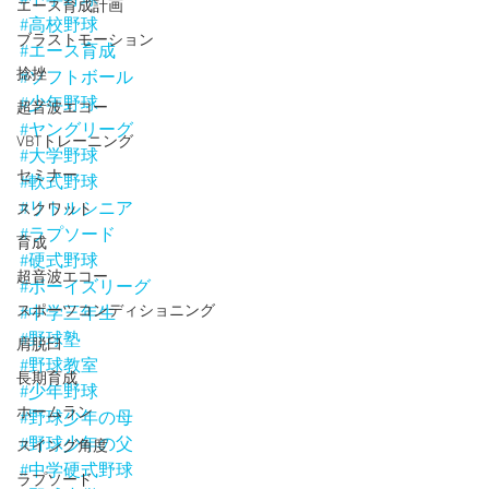
エース育成計画
#高校野球
ブラストモーション
#エース育成
捻挫
#ソフトボール
#少年野球
超音波エコー
#ヤングリーグ
VBTトレーニング
#大学野球
セミナー
#軟式野球
#リトルシニア
スクワット
#ラプソード
育成
#硬式野球
超音波エコー
#ボーイズリーグ
スポーツコンディショニング
#中学三年生
#野球塾
肩脱臼
#野球教室
長期育成
#少年野球
ホームラン
#野球少年の母
#野球少年の父
スイング角度
#中学硬式野球
ラプソード