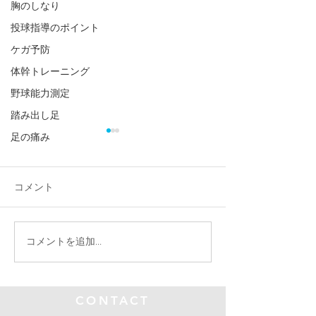
胸のしなり
投球指導のポイント
ケガ予防
体幹トレーニング
野球能力測定
踏み出し足
足の痛み
コメント
６ヶ月で10.6k
球速11km向上 要因は立
コメントを追加…
ち幅跳び‼️
CONTACT