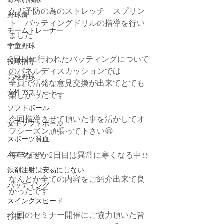
野球肘検診
ケガ予防の為のストレッチ　スプリン
野球肩
ト　バッティングドリルの指導を行い
チームトレーナー
ました
学童野球
2日目に行われたバッティングについて
投球指導
のパネルディスカッションでは
高校野球
全員で活発な意見交換が出来てとても
女性アスリート
楽しかったです
ソフトボール
今回指導させて頂いた事を活かしてオ
女子ソフトボール
フシーズン頑張って下さい😆
スポーツ貧血
バテやすい
毎年なぜか2日目は異常に寒くなる中⛄️
鉄剤注射は安易にしない
なんとか全ての内容をご紹介出来て良
バッティング
かったです
スイングスピード
今回のセミナー開催にご協力頂いた皆
打撲