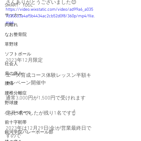
さんありがとうございました😊
SMART TOOL
https://video.wixstatic.com/video/ad99a6_a035
サッカー
9d30c33a4af5b4434ac2cb52d0f8/360p/mp4/file.
mp4
肉離れ
なお整骨院
草野球
ソフトボール
2023年12月限定
社会人
肩の痛み
エース育成コース体験レッスン半額キ
ャンペーン開催中
腰痛
腰椎分離症
通常3,000円が1,500円で受けれます
野球腰
定員3名でしたが残り1名です☝️
バレーボール
前十字靭帯
2023年は12月29日(金)が営業最終日で
銀河学院バレーボール部
すので