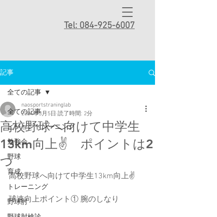
Tel: 084-925-6007
記事
全ての記事
naosportstraninglab
全ての記事
2024年3月5日
読了時間: 2分
高校野球へ向けて中学生
ビジョントレーニング
13km向上✌️ ポイントは2
勉強会
野球
つ
育成
高校野球へ向けて中学生13km向上✌️
トレーニング
球速向上ポイント① 腕のしなり
野球肘