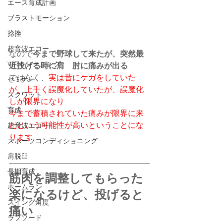
エース育成計画
ブラストモーション
捻挫
超音波エコー
なので
今まで野球して来たが、突然最
VBTトレーニング
近投げる時に肩　肘に痛みが出る
ではなく、
実は昔にケガをしていた
セミナー
が、上手く誤魔化していたが、誤魔化
スクワット
しが限界になり
育成
今まで蓄積されていた痛みが限界に来
たという可能性が高いということにな
超音波エコー
ります
スポーツコンディショニング
肩脱臼
長期育成
筋肉を調整してもらった
ホームラン
楽になるけど、投げると
スイング角度
痛い
ラプソード