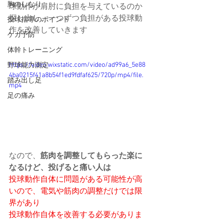
胸のしなり
球動作が肩肘に負担を与えているのか
探し出し、一つずつ負担がある投球動
投球指導のポイント
作を改善していきます
ケガ予防
体幹トレーニング
https://video.wixstatic.com/video/ad99a6_5e88
野球能力測定
4ba0215f41a8b54f1ed9fdfaf625/720p/mp4/file.
踏み出し足
mp4
足の痛み
なので、
筋肉を調整してもらった楽に
なるけど、投げると痛い人は
投球動作自体に問題がある可能性が高
いので、電気や筋肉の調整だけでは限
界があり
投球動作自体を改善する必要がありま