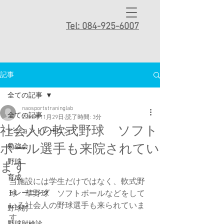
Tel: 084-925-6007
記事
全ての記事
naosportstraninglab
全ての記事
2019年11月29日
読了時間: 3分
社会人の軟式野球 ソフト
ビジョントレーニング
ボール選手も来院されてい
勉強会
野球
ます
育成
当施設には学生だけではなく、軟式野
トレーニング
球　草野球　ソフトボールなどをして
いる社会人の野球選手も来られていま
野球肘
す