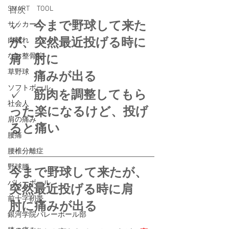
SMART TOOL
目次
✓　
今まで野球して来た
サッカー
が、突然最近投げる時に
肉離れ
肩　肘に
なお整骨院
草野球
　　痛みが出る
ソフトボール
✓　
筋肉を調整してもら
社会人
った楽になるけど、投げ
肩の痛み
ると痛い
腰痛
腰椎分離症
野球腰
今まで野球して来たが、
バレーボール
突然最近投げる時に肩　
前十字靭帯
肘に痛みが出る
銀河学院バレーボール部