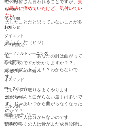
膝の痛み
これは皆さん言われることですが、
実
は過去に痛めていたけど、気付いてい
半月板
ない
年末年始
大したことだと思っていないことが多
お知らせ
い
ダイエット
例えば　肘（ヒジ）
科学的測定
パーソナルトレーニング
私　　　　　「あなたの肘は曲がって
高校野球
いないのですが分かりますか？？」
クライアント「え！？わからないで
高校野球への準備
す」
オスグッド
中三スクール
ていうやり取りをよくやります
肘がちゃんと曲がらない選手は多いで
コロナ対策
す。じゃあいつから曲がらなくなった
ゴルフ肘
のか？？
無題のカテゴリー
これが本人は分からないのです　
野球教室
恐らく多くの人は骨がまだ成長段階に