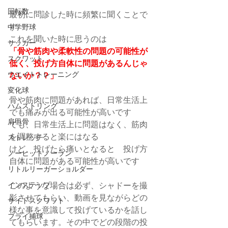
回転数
最初に問診した時に頻繁に聞くことで
す
中学野球
これを聞いた時に思うのは
サッカー
「骨や筋肉や柔軟性の問題の可能性が
スクワット
低く、投げ方自体に問題があるんじゃ
ウエイトトレーニング
ないか？？」
変化球
骨や筋肉に問題があれば、日常生活上
ハムストリング
でも痛みが出る可能性が高いです
肩甲骨
でも、日常生活上に問題はなく、筋肉
を調整すると楽にはなる
ストレッチ
けど、投げたら痛いとなると　投げ方
ノーヒットノーラン
自体に問題がある可能性が高いです
リトルリーガーショルダー
インステップ
このような場合は必ず、シャドーを撮
影させてもらい、動画を見ながらどの
サイドスクワット
様な事を意識して投げているかを話し
フライ捕球
てもらいます。その中でどの段階の投