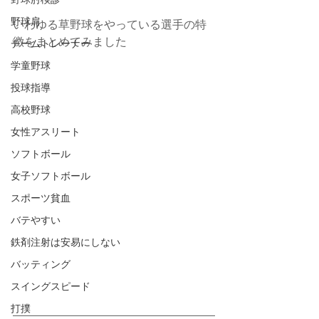
野球肘検診
野球肩
いわゆる草野球をやっている選手の特
徴をまとめてみました
チームトレーナー
学童野球
投球指導
高校野球
女性アスリート
ソフトボール
女子ソフトボール
スポーツ貧血
バテやすい
鉄剤注射は安易にしない
バッティング
スイングスピード
打撲