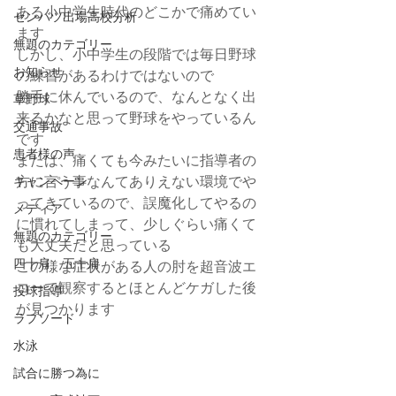
ある小中学生時代のどこかで痛めてい
センバツ出場高校分析
ます
無題のカテゴリー
しかし、小中学生の段階では毎日野球
お知らせ
の練習があるわけではないので
勝手に休んでいるので、なんとなく出
草野球
来るかなと思って野球をやっているん
交通事故
です
患者様の声
または、痛くても今みたいに指導者の
方に言う事なんてありえない環境でや
キャンペーン
ってきているので、誤魔化してやるの
メディア
に慣れてしまって、少しぐらい痛くて
無題のカテゴリー
も大丈夫だと思っている
四十肩 五十肩
この様な症状がある人の肘を超音波エ
コーで観察するとほとんどケガした後
投球指導
が見つかります
ラプソード
水泳
試合に勝つ為に