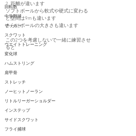
2 .距離が違います
回転数
ソフトボールから軟式や硬式に変わる
中学野球
と塁間は9mも違います
さらにボールの大きさも違います
サッカー
スクワット
この2つを考慮しないで一緒に練習させ
ウエイトトレーニング
ると
変化球
ハムストリング
肩甲骨
ストレッチ
ノーヒットノーラン
リトルリーガーショルダー
インステップ
サイドスクワット
フライ捕球