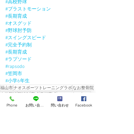
#高校野球
#ブラストモーション
#長期育成
#オスグッド
#野球肘予防
#スイングスピード
#完全予約制
#長期育成
#ラプソード
#rapsodo
#笠岡市
#小学6年生
福山市
ナオスポーツトレーニングラボ
なお整骨院
中学野球
野球肘
育成
長期育成
スイングスピード
ピッチャー
中学三年生
超音波エコー
学童野球
Phone
お問い合わせ
問い合わせ
Facebook
ヤングリーグ
ボーイズリーグ
軟式野球
リトルシニア
小学生
育成
超音波エコー