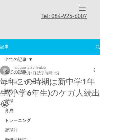
Tel: 084-925-6007
記事
全ての記事
naosportstraninglab
全ての記事
2022年2月4日
読了時間: 2分
毎年この時期は新中学1年
ビジョントレーニング
生(小学6年生)のケガ人続出
勉強会
野球
😭
育成
トレーニング
野球肘