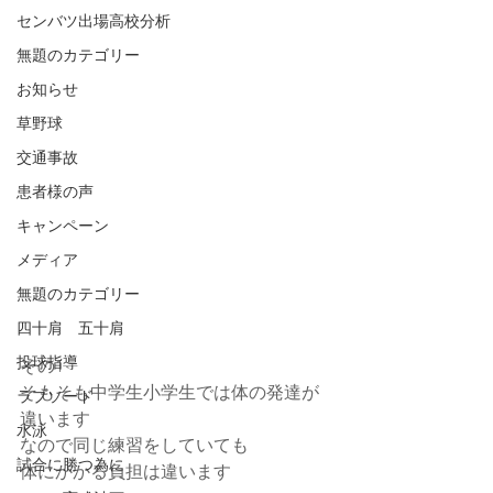
センバツ出場高校分析
無題のカテゴリー
お知らせ
草野球
交通事故
患者様の声
キャンペーン
メディア
無題のカテゴリー
四十肩 五十肩
投球指導
その1
そもそも中学生小学生では体の発達が
ラプソード
違います
水泳
なので同じ練習をしていても
試合に勝つ為に
体にかかる負担は違います