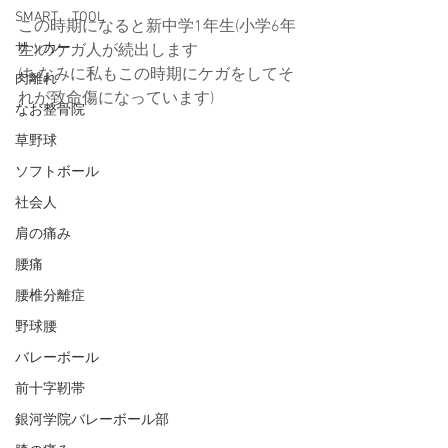
SMART TOOL
この時期になると新中学1年生(小学6年
サッカー
生)のケガ人が続出します
(ちなみに私もこの時期にケガをしてそ
肉離れ
れが致命傷になっています)
なお整骨院
草野球
ソフトボール
社会人
肩の痛み
腰痛
腰椎分離症
野球腰
バレーボール
前十字靭帯
銀河学院バレーボール部