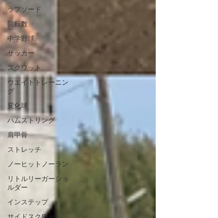
ラプソード
回転数
中学野球
サッカー
スクワット
ウエイトトレーニン
グ
変化球
ハムストリング
肩甲骨
ストレッチ
ノーヒットノーラン
リトルリーガーショ
ルダー
インステップ
サイドスクワット