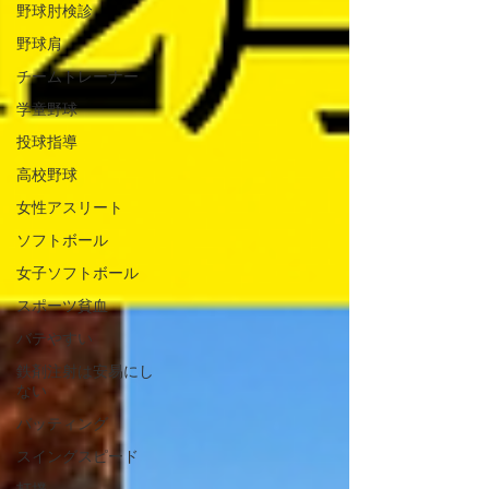
野球肘検診
野球肩
チームトレーナー
学童野球
投球指導
高校野球
女性アスリート
ソフトボール
女子ソフトボール
スポーツ貧血
バテやすい
鉄剤注射は安易にし
ない
バッティング
スイングスピード