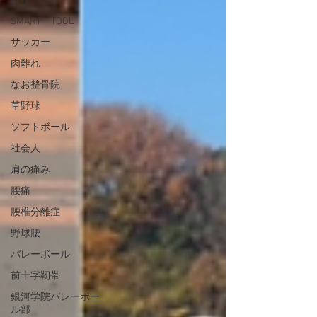
打撲
SMART TOOL
サッカー
肉離れ
なお整骨院
草野球
ソフトボール
社会人
肩の痛み
腰痛
腰椎分離症
野球腰
バレーボール
前十字靭帯
銀河学院バレーボー
ル部