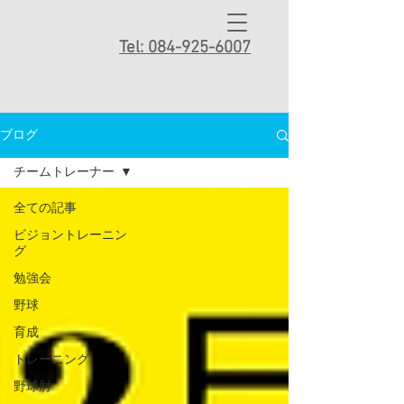
Tel: 084-925-6007
ブログ
チームトレーナー
全ての記事
ビジョントレーニン
グ
勉強会
野球
育成
トレーニング
野球肘