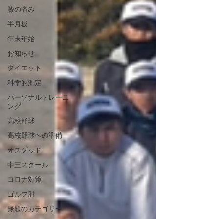
膝の痛み
半月板
年末年始
お知らせ
ダイエット
科学的測定
パーソナルトレーニ
ング
高校野球
高校野球への準備
オスグッド
中三スクール
コロナ対策
ゴルフ肘
無題のカテゴリー