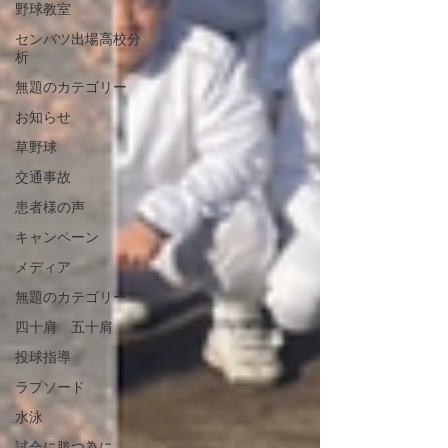
野球教室
センバツ出場高校分
析
無題のカテゴリー
お知らせ
草野球
交通事故
患者様の声
キャンペーン
メディア
無題のカテゴリー
四十肩 五十肩
投球指導
ラプソード
水泳