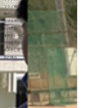
フライ捕球
胸のしなり
投球指導のポイント
ケガ予防
体幹トレーニング
野球能力測定
踏み出し足
足の痛み