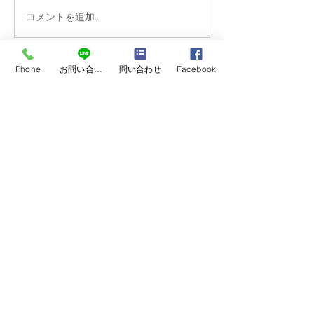
トレーニング指導させて
中学生野球教室
コメントを追加…
頂いた合同チームが春の
1回の体力測定 
県大会優勝チームに勝利
向上！！
し県大会準決勝に進出し
Phone
お問い合わせ
問い合わせ
Facebook
CONTACT
ました‼️