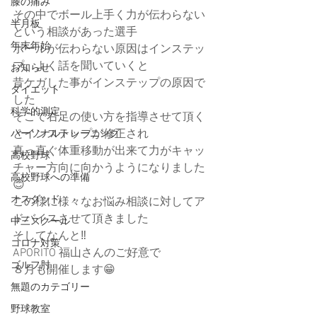
膝の痛み
その中でボール上手く力が伝わらない
半月板
という相談があった選手
年末年始
ボールが伝わらない原因はインステッ
プ。よく話を聞いていくと
お知らせ
昔ケガした事がインステップの原因で
ダイエット
した
科学的測定
そこで右足の使い方を指導させて頂く
とインステップが修正され
パーソナルトレーニング
真っ直ぐ体重移動が出来て力がキャッ
高校野球
チャー方向に向かうようになりました
高校野球への準備
😊
オスグッド
この様に様々なお悩み相談に対してア
ドバイスさせて頂きました
中三スクール
そしてなんと‼️
コロナ対策
APORITO 福山さんのご好意で
ゴルフ肘
８月も開催します😁
無題のカテゴリー
野球教室