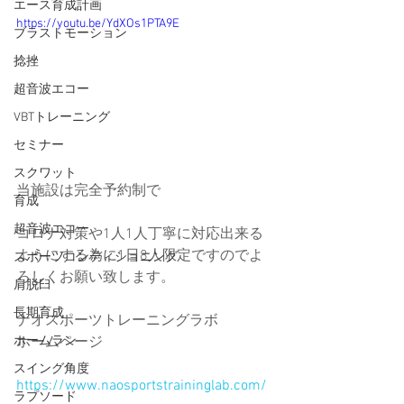
エース育成計画
https://youtu.be/YdXOs1PTA9E
ブラストモーション
捻挫
超音波エコー
VBTトレーニング
セミナー
スクワット
当施設は完全予約制で
育成
超音波エコー
コロナ対策や1人1人丁寧に対応出来る
ようにする為に1日8人限定ですのでよ
スポーツコンディショニング
ろしくお願い致します。
肩脱臼
長期育成
ナオスポーツトレーニングラボ
ホームラン
ホームページ
スイング角度
https://www.naosportstraininglab.com/
ラプソード