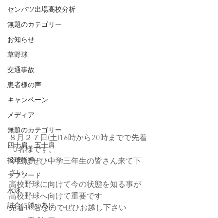
センバツ出場高校分析
無題のカテゴリー
お知らせ
草野球
交通事故
患者様の声
キャンペーン
メディア
無題のカテゴリー
８月２７日(土)16時から20時までで先着
四十肩 五十肩
10名様です。
投球指導
今回はぜひ中学三年生の皆さん来て下
さい。
ラプソード
高校野球に向けて今の状態を知る事が
水泳
高校野球へ向けて重要です
試合に勝つ為に
先着10名なのでぜひお越し下さい