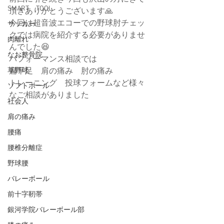
SMART TOOL
頂きありがとうございます🙏
今回は超音波エコーでの野球肘チェッ
サッカー
クでは病院を紹介する必要がありませ
肉離れ
んでした😆
なお整骨院
パフォーマンス相談では
草野球
扁平足　肩の痛み　肘の痛み
トレーニング　投球フォームなど様々
ソフトボール
なご相談がありました
社会人
肩の痛み
腰痛
腰椎分離症
野球腰
バレーボール
前十字靭帯
銀河学院バレーボール部