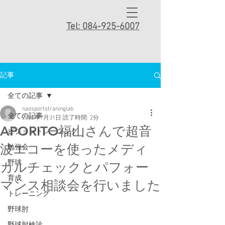
Tel: 084-925-6007
記事
全ての記事
naosportstraninglab
全ての記事
2022年7月31日
読了時間: 2分
APORITO福山さんで超音
ビジョントレーニング
波エコーを使ったメディ
勉強会
野球
カルチェックとパフォー
育成
マンス相談会を行いました
トレーニング
野球肘