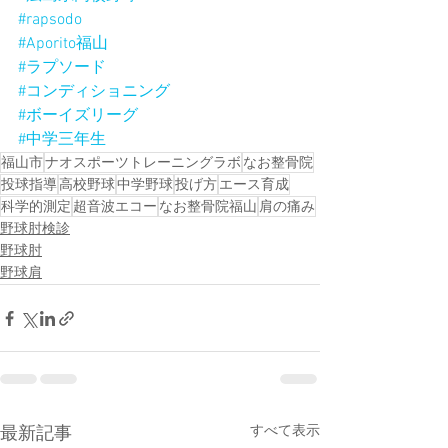
#rapsodo
#Aporito福山
#ラプソード
#コンディショニング
#ボーイズリーグ
#中学三年生
福山市
ナオスポーツトレーニングラボ
なお整骨院
投球指導
高校野球
中学野球
投げ方
エース育成
科学的測定
超音波エコー
なお整骨院福山
肩の痛み
野球肘検診
野球肘
野球肩
すべて表示
最新記事