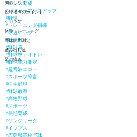
胸のしなり
#エース育成
#パフォーマンスアップ
投球指導のポイント
#野球
ケガ予防
#トレーニング指導
体幹トレーニング
#球速アップ
#野球肘
野球能力測定
#野球肩
踏み出し足
#野球塾ナオトレ
足の痛み
#野球能力測定
#超音波エコー
#スポーツ障害
#中学野球
#野球教室
#高校野球
#スポーツ
#長期育成
#ヤングリーグ
#イップス
#広島県高校野球