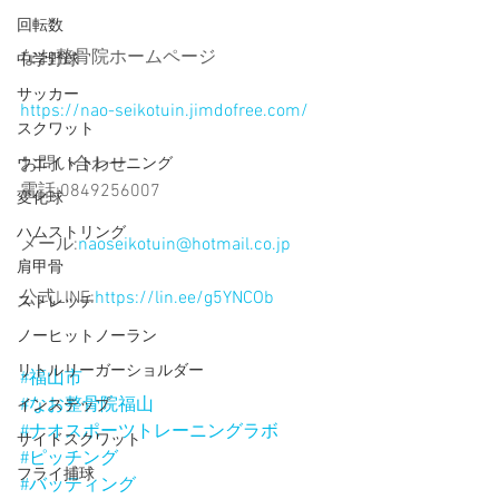
回転数
なお整骨院ホームページ
中学野球
サッカー
https://nao-seikotuin.jimdofree.com/
スクワット
お問い合わせ
ウエイトトレーニング
電話:0849256007
変化球
ハムストリング
メール:
naoseikotuin@hotmail.co.jp
肩甲骨
公式LINE:
https://lin.ee/g5YNCOb
ストレッチ
ノーヒットノーラン
リトルリーガーショルダー
#福山市
#なお整骨院福山
インステップ
#ナオスポーツトレーニングラボ
サイドスクワット
#ピッチング
フライ捕球
#バッティング