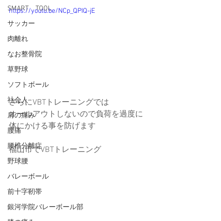
SMART TOOL
https://youtu.be/NCp_QPIQ-jE
サッカー
肉離れ
なお整骨院
草野球
ソフトボール
社会人
さらにVBTトレーニングでは
オールアウトしないので負荷を過度に
肩の痛み
体にかける事を防げます
腰痛
腰椎分離症
福山市でVBTトレーニング
野球腰
バレーボール
前十字靭帯
銀河学院バレーボール部