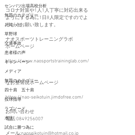
センバツ出場高校分析
コロナ対策や1人1人丁寧に対応出来る
無題のカテゴリー
ようにする為に1日8人限定ですのでよ
ろしくお願い致します。
お知らせ
草野球
ナオスポーツトレーニングラボ
交通事故
ホームページ
患者様の声
https://www.naosportstraininglab.com/
キャンペーン
メディア
無題のカテゴリー
なお整骨院ホームページ
四十肩 五十肩
https://nao-seikotuin.jimdofree.com/
投球指導
ラプソード
お問い合わせ
水泳
電話:0849256007
試合に勝つ為に
メール:naoseikotuin@hotmail.co.jp