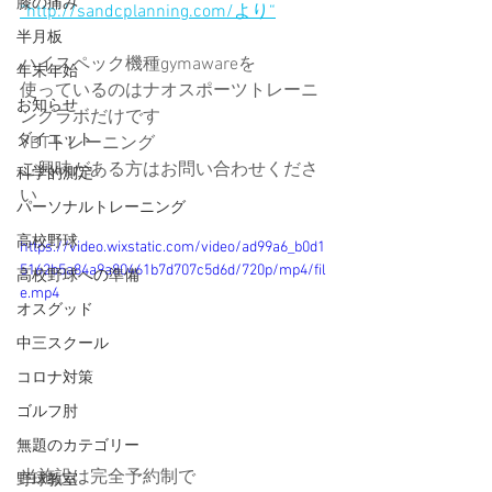
膝の痛み
“http://sandcplanning.com/より“
半月板
ハイスペック機種gymawareを
年末年始
使っているのはナオスポーツトレーニ
お知らせ
ングラボだけです
ダイエット
VBTトレーニング
ご興味がある方はお問い合わせくださ
科学的測定
い
パーソナルトレーニング
高校野球
https://video.wixstatic.com/video/ad99a6_b0d1
5162b5a84a9a80461b7d707c5d6d/720p/mp4/fil
高校野球への準備
e.mp4
オスグッド
中三スクール
コロナ対策
ゴルフ肘
無題のカテゴリー
当施設は完全予約制で
野球教室