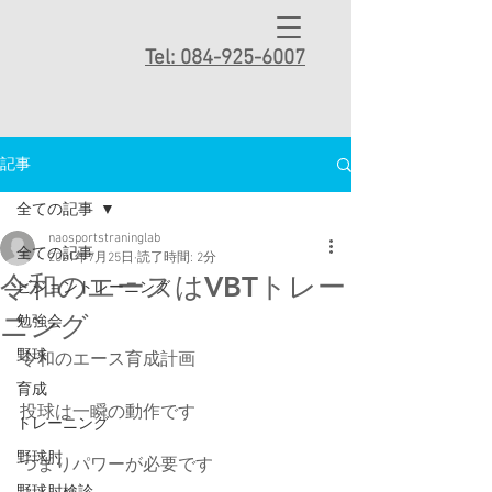
Tel: 084-925-6007
記事
全ての記事
naosportstraninglab
全ての記事
2021年7月25日
読了時間: 2分
令和のエースはVBTトレー
ビジョントレーニング
ニング
勉強会
野球
令和のエース育成計画
育成
投球は一瞬の動作です
トレーニング
野球肘
つまりパワーが必要です