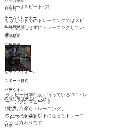
野球肘検診
パワーはスピード×力
野球肩
チームトレーナー
しかし今までのトレーニングではスピ
学童野球
ードを測定せずにトレーニングしてい
ました
投球指導
高校野球
女性アスリート
ソフトボール
女子ソフトボール
スポーツ貧血
バテやすい
ラグビー日本代表も行っているVBTトレ
鉄剤注射は安易にしない
ーニングはスピードを
バッティング
測定しながらトレーニングし 
スピードが基準以下になるとトレーニ
スイングスピード
ングは終わりです
打撲