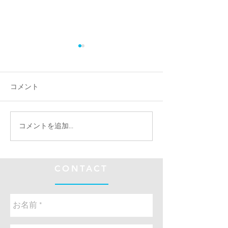
コメント
エース育成計画スタート‼️
骨折の治癒が40%
コメントを追加…
オステオトロン
した
CONTACT