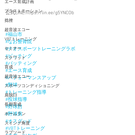
エース育成計画
ブラストモーション
公式LINE:https://lin.ee/g5YNCOb
捻挫
超音波エコー
#福山市
VBTトレーニング
#なお整骨院
#ナオスポーツトレーニングラボ
セミナー
#ピッチング
スクワット
#バッティング
育成
#エース育成
超音波エコー
#パフォーマンスアップ
#野球
スポーツコンディショニング
#トレーニング指導
肩脱臼
#投球指導
長期育成
#野球肘
#野球肩
ホームラン
#オスグッド
スイング角度
#VBTトレーニング
ラプソード