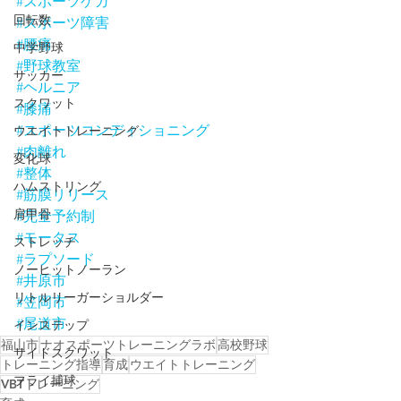
#スポーツケガ
回転数
#スポーツ障害
#腰痛
中学野球
#野球教室
サッカー
#ヘルニア
スクワット
#膝痛
#スポーツコンディショニング
ウエイトトレーニング
#肉離れ
変化球
#整体
ハムストリング
#筋膜リリース
肩甲骨
#完全予約制
#モータス
ストレッチ
#ラプソード
ノーヒットノーラン
#井原市
リトルリーガーショルダー
#笠岡市
#尾道市
インステップ
福山市
ナオスポーツトレーニングラボ
高校野球
サイドスクワット
トレーニング指導
育成
ウエイトトレーニング
フライ捕球
VBTトレーニング