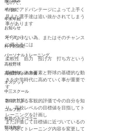
膝の痛み
るので、
今までアドバンテージによって上手く
半月板
見えた選手達は追い抜かされてしまう
年末年始
事があります
お知らせ
ダイエット
そうならない為、またはそのチャンス
に備えるには
科学的測定
パーソナルトレーニング
柔軟性　筋力　投げ方　打ち方という
高校野球
基礎的な体力要素と野球の基礎的な動
高校野球への準備
きを中学時代に高めていく事が重要で
オスグッド
す
中三スクール
数値による客観的評価で今の自分を知
コロナ対策
り、高校レベルの目標値を目指してト
ゴルフ肘
レーニングを計画し
無題のカテゴリー
また評価して目標値に近づいているの
野球教室
かを見てトレーニング内容を変更して