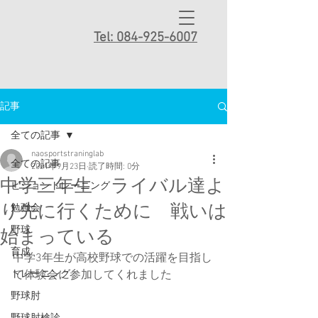
Tel: 084-925-6007
記事
全ての記事
naosportstraninglab
全ての記事
2021年9月23日
読了時間: 0分
中学三年生 ライバル達よ
ビジョントレーニング
り先に行くために 戦いは
勉強会
野球
始まっている
育成
中学3年生が高校野球での活躍を目指し
トレーニング
て体験会に参加してくれました
野球肘