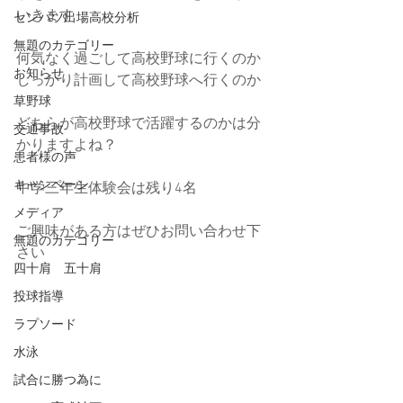
いきます
センバツ出場高校分析
無題のカテゴリー
何気なく過ごして高校野球に行くのか
お知らせ
しっかり計画して高校野球へ行くのか
草野球
どちらが高校野球で活躍するのかは分
交通事故
かりますよね？
患者様の声
キャンペーン
中学三年生体験会は残り4名
メディア
ご興味がある方はぜひお問い合わせ下
無題のカテゴリー
さい
四十肩 五十肩
投球指導
ラプソード
水泳
試合に勝つ為に