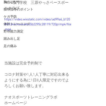
胸のしなり
MSH専門学校　三原やっさベースボー
ルクラブ
投球指導のポイント
ケガ予防
https://video.wixstatic.com/video/ad99a6_b120
体幹トレーニング
8fd124424a44a8465b2295c28119/720p/mp4/file
.mp4
野球能力測定
踏み出し足
足の痛み
当施設は完全予約制で
コロナ対策や1人1人丁寧に対応出来る
ようにする為に1日8人限定ですのでよ
ろしくお願い致します。
ナオスポーツトレーニングラボ
ホームページ