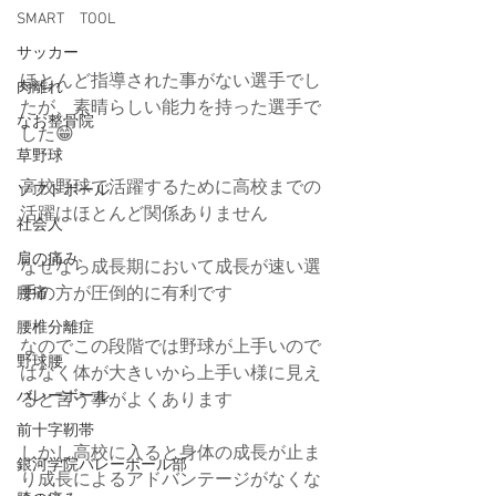
SMART TOOL
サッカー
ほとんど指導された事がない選手でし
肉離れ
たが、素晴らしい能力を持った選手で
なお整骨院
した😁
草野球
高校野球で活躍するために高校までの
ソフトボール
活躍はほとんど関係ありません
社会人
肩の痛み
なぜなら成長期において成長が速い選
手の方が圧倒的に有利です
腰痛
腰椎分離症
なのでこの段階では野球が上手いので
野球腰
はなく体が大きいから上手い様に見え
バレーボール
ると言う事がよくあります
前十字靭帯
しかし高校に入ると身体の成長が止ま
銀河学院バレーボール部
り成長によるアドバンテージがなくな