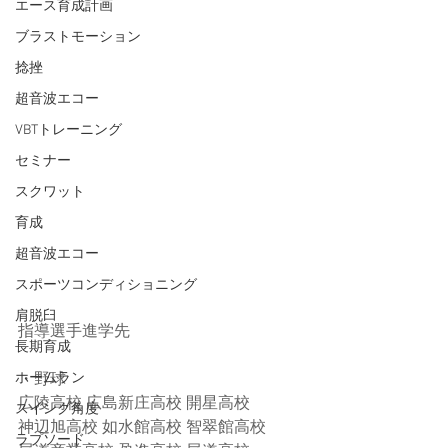
エース育成計画
ブラストモーション
捻挫
超音波エコー
VBTトレーニング
セミナー
スクワット
育成
超音波エコー
スポーツコンディショニング
肩脱臼
指導選手進学先
長期育成
ホームラン
・野球
広陵高校 広島新庄高校 開星高校　
スイング角度
神辺旭高校 如水館高校 智翠館高校
ラプソード