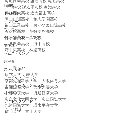
尾道商業高校 盈進高校 尾道高校　
回転数
大門高校 誠之館高校 金光高校
岡山理大高校 近大福山高校
中学野球
岡山山陽高校　創志学園高校
サッカー
福山工業高校　おかやま山陽高校
スクワット
興譲館高校　英数学館高校　
柳ヶ浦高校　広高校
ウエイトトレーニング
西条農業高校　府中高校
変化球
府中東高校　神辺高校
ハムストリング
肩甲骨
・大学など　　
ストレッチ
日本大学 近畿大学 
ノーヒットノーラン
京都先端科学大学　大阪体育大学　
リトルリーガーショルダー
吉備国際大学　大阪大谷大学
中部学院大学　流通経済大学　　　
インステップ
広島文化学園大学　広島国際大学
サイドスクワット
九州国際大学　環太平洋大学
フライ捕球
福山大学　富士大学