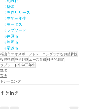
#肉離れ
#整体
#筋膜リリース
#中学三年生
#モータス
#ラプソード
#井原市
#笠岡市
#尾道市
福山市
ナオスポーツトレーニングラボ
なお整骨院
投球指導
中学野球
エース育成
科学的測定
ラプソード
中学三年生
野球
育成
トレーニング