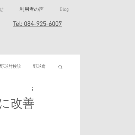
せ
利用者の声
Blog
Tel: 084-925-6007
野球肘検診
野球肩
女子ソフトボール
に改善
打撲