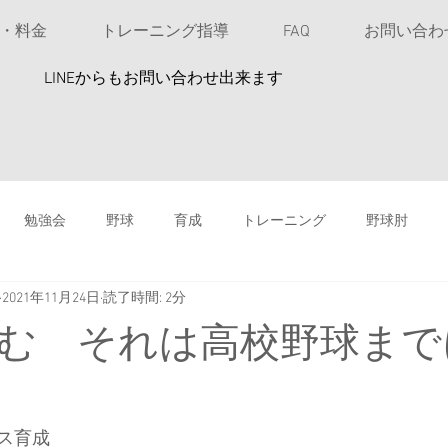
u・料金
トレーニング指導
FAQ
お問い合わ
​LINEからもお問い合わせ出来ます
勉強会
野球
育成
トレーニング
野球肘
2021年11月24日
読了時間: 2分
投球指導
高校野球
女性アスリート
ソフトボール
む それは高校野球まで
鉄剤注射は安易にしない
バッティング
スイングスピード
ス育成