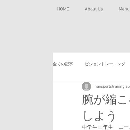
HOME
About Us
Men
全ての記事
ビジョントレーニング
naosportstraninglab
チームトレーナー
学童野球
腕が縮こ
スポーツ貧血
バテやすい
しよう
中学生三年生　エー