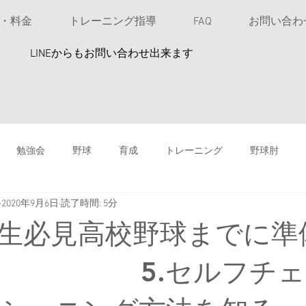
u・料金
トレーニング指導
FAQ
お問い合わ
​LINEからもお問い合わせ出来ます
勉強会
野球
育成
トレーニング
野球肘
2020年9月6日
読了時間: 5分
投球指導
高校野球
女性アスリート
ソフトボール
生必見高校野球までに準
鉄剤注射は安易にしない
バッティング
スイングスピード
5.セルフチェッ