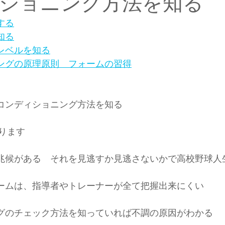
ショニング方法を知る
肉離れ
なお整骨院
草野球
ソフトボール
社会人
する
知る
力レベルを知る
ニングの原理原則　フォームの習得
・コンディショニング方法を知る
ります
は兆候がある　それを見逃すか見逃さないかで高校野球人
チームは、指導者やトレーナーが全て把握出来にくい
ングのチェック方法を知っていれば不調の原因がわかる