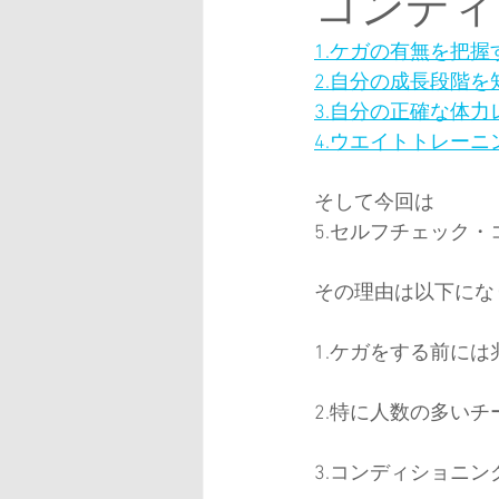
コンディ
SMART TOOL
サッカー
1.ケガの有無を把握
2.自分の成長段階を
3.自分の正確な体
4.ウエイトトレー
そして今回は
5.セルフチェック
その理由は以下にな
1.ケガをする前に
2.特に人数の多い
3.コンディショニ