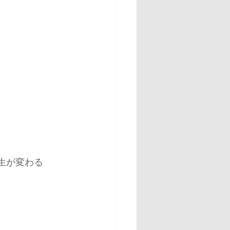
肩の痛み
腰痛
生が変わる