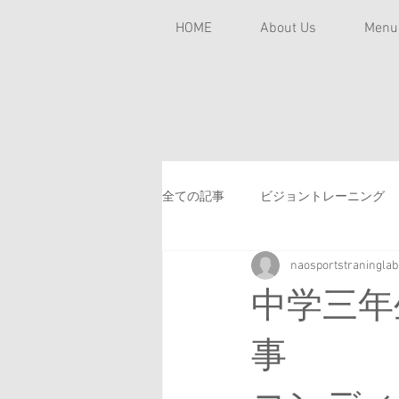
HOME
About Us
Men
全ての記事
ビジョントレーニング
naosportstraninglab
チームトレーナー
学童野球
中学三年
スポーツ貧血
バテやすい
事 