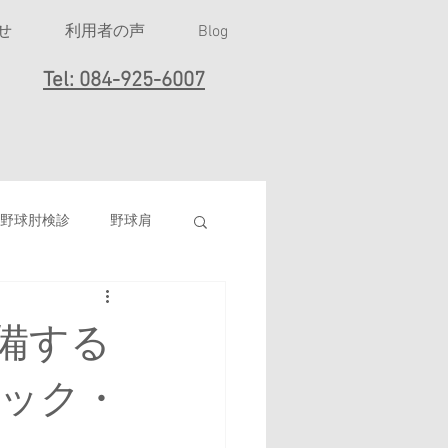
せ
利用者の声
Blog
Tel: 084-925-6007
野球肘検診
野球肩
女子ソフトボール
備する
打撲
ク・