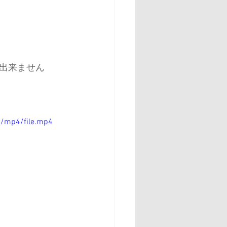
出来ません
p/mp4/file.mp4