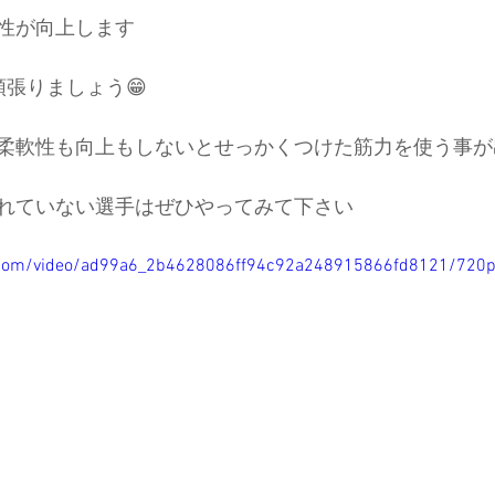
性が向上します
頑張りましょう😁
柔軟性も向上もしないとせっかくつけた筋力を使う事が
れていない選手はぜひやってみて下さい
ic.com/video/ad99a6_2b4628086ff94c92a248915866fd8121/720