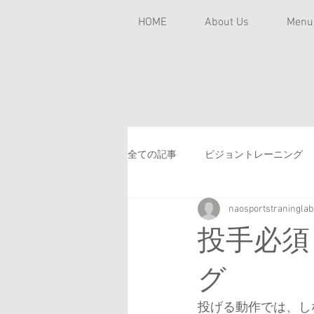
HOME
About Us
Men
全ての記事
ビジョントレーニング
naosportstraninglab
チームトレーナー
学童野球
投手必須
スポーツ貧血
バテやすい
グ
投げる動作では、し