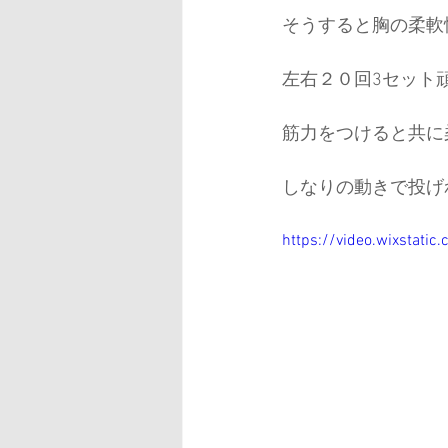
そうすると胸の柔軟
左右２０回3セット
筋力をつけると共に
しなりの動きで投げ
https://video.wixstat