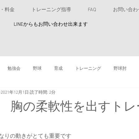
u・料金
トレーニング指導
FAQ
お問い合わ
​LINEからもお問い合わせ出来ます
勉強会
野球
育成
トレーニング
野球肘
2021年12月1日
読了時間: 2分
投球指導
高校野球
女性アスリート
ソフトボール
 胸の柔軟性を出すトレ
鉄剤注射は安易にしない
バッティング
スイングスピード
なりの動きがとても重要です