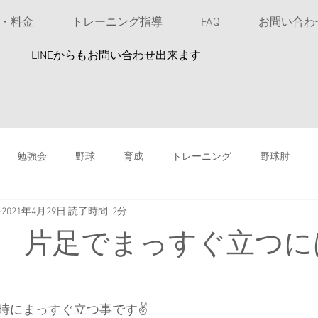
u・料金
トレーニング指導
FAQ
お問い合わ
​LINEからもお問い合わせ出来ます
勉強会
野球
育成
トレーニング
野球肘
2021年4月29日
読了時間: 2分
投球指導
高校野球
女性アスリート
ソフトボール
 片足でまっすぐ立つに
鉄剤注射は安易にしない
バッティング
スイングスピード
　
時にまっすぐ立つ事です✌️