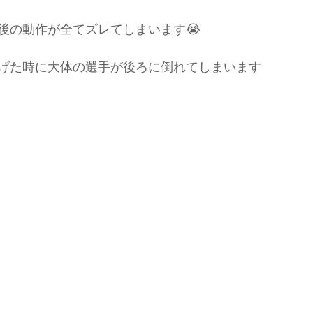
肉離れ
なお整骨院
草野球
ソフトボール
社会人
後の動作が全てズレてしまいます😭
げた時に大体の選手が後ろに倒れてしまいます