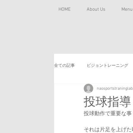
HOME
About Us
Men
全ての記事
ビジョントレーニング
naosportstraninglab
チームトレーナー
学童野球
投球指導
スポーツ貧血
バテやすい
投球動作で重要な事
それは片足を上げた