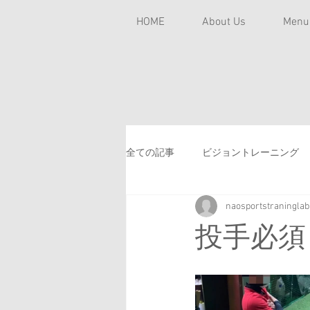
HOME
About Us
Men
全ての記事
ビジョントレーニング
naosportstraninglab
チームトレーナー
学童野球
投手必須
スポーツ貧血
バテやすい