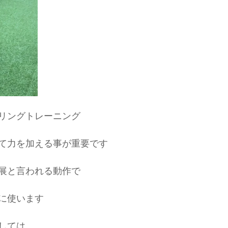
肉離れ
なお整骨院
草野球
ソフトボール
社会人
リングトレーニング
て力を加える事が重要です
展と言われる動作で
に使います
しては