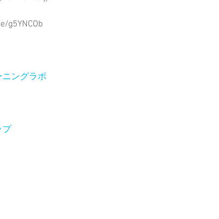
.ee/g5YNCOb
ーニングラボ
ップ