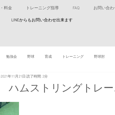
u・料金
トレーニング指導
FAQ
お問い合わ
​LINEからもお問い合わせ出来ます
勉強会
野球
育成
トレーニング
野球肘
2021年11月21日
読了時間: 2分
投球指導
高校野球
女性アスリート
ソフトボール
 ハムストリングトレー
鉄剤注射は安易にしない
バッティング
スイングスピード