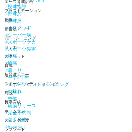
エース育成計画
#投球指導
ブラストモーション
#野球肘
捻挫
#野球肩
#オスグッド
超音波エコー
#シーバー病
VBTトレーニング
#スポーツケガ
セミナー
#スポーツ障害
#腰痛
スクワット
#膝痛
育成
#肩こり
超音波エコー
#中学3年生
スポーツコンディショニング
#スポーツコンディショニング
#肉離れ
肩脱臼
#整体
長期育成
#筋膜リリース
ホームラン
#完全予約制
#選手育成
スイング角度
#baseball
ラプソード