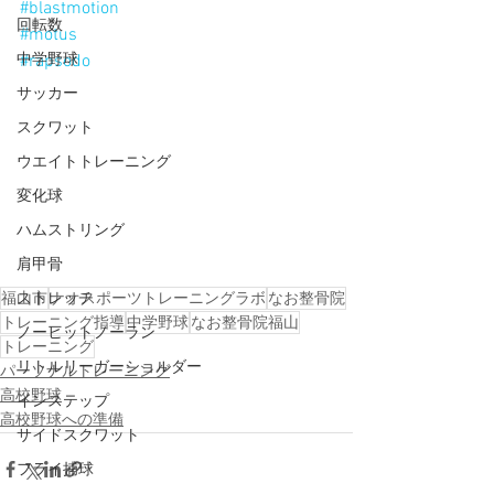
#blastmotion
回転数
#motus
#rapsodo
中学野球
サッカー
スクワット
ウエイトトレーニング
変化球
ハムストリング
肩甲骨
福山市
ナオスポーツトレーニングラボ
なお整骨院
ストレッチ
トレーニング指導
中学野球
なお整骨院福山
ノーヒットノーラン
トレーニング
リトルリーガーショルダー
パーソナルトレーニング
高校野球
インステップ
高校野球への準備
サイドスクワット
フライ捕球