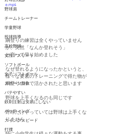
野球肘検診
e.mp4
野球肩
チームトレーナー
学童野球
投球指導
綱登りの練習は全くやっていません
高校野球
が、突然「なんか登れそう」
と言って登り始めました
女性アスリート
ソフトボール
なぜ登れるようになったかというと、
女子ソフトボール
様々な要素のトレーニングで得た物が
綱登りの中で活かされたと思います
スポーツ貧血
バテやすい
野球を上手くなるのも同じです
鉄剤注射は安易にしない
バッティング
野球だけやっていては野球は上手くな
りません
スイングスピード
打撲
特に小中学生は様々な運動をする事