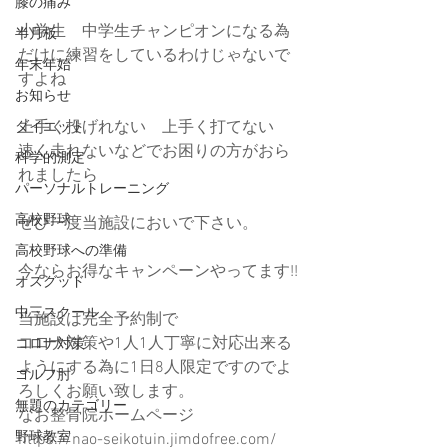
膝の痛み
小学生　中学生チャンピオンになる為
半月板
だけに練習をしているわけじゃないで
年末年始
すよね
お知らせ
上手く投げれない　上手く打てない　
ダイエット
速く走れないなどでお困りの方がおら
科学的測定
れましたら
パーソナルトレーニング
高校野球
ぜひ一度当施設においで下さい。
高校野球への準備
今ならお得なキャンペーンやってます!!
オスグッド
中三スクール
当施設は完全予約制で﻿
コロナ対策や1人1人丁寧に対応出来る
コロナ対策
ようにする為に1日8人限定ですのでよ
ゴルフ肘
ろしくお願い致します。﻿
無題のカテゴリー
なお整骨院ホームページ﻿
野球教室
https://nao-seikotuin.jimdofree.com/﻿