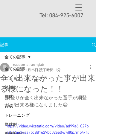
Tel: 084-925-6007
記事
全ての記事
naosportstraninglab
全ての記事
2020年11月25日
読了時間: 2分
全く出来なかった事が出来
ビジョントレーニング
る様になった！！
勉強会
野球
綱登りが全く出来なかった選手が綱登
りが出来る様になりました😁
育成
トレーニング
野球肘
https://video.wixstatic.com/video/ad99a6_027b
99672ae34aa7bc881629bc02ee04/480p/mp4/fil