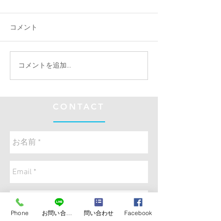
コメント
令和6年春季広島県東部地
投手トレーニン
コメントを追加…
区県大会出場決定‼️
りに必要な棘下
CONTACT
Phone
お問い合わせ
問い合わせ
Facebook