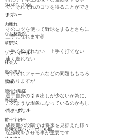
SMART TOOL
で、それぞれのコツを得ることができ
ます
サッカー
肉離れ
そのコツを使って野球をするとさらに
なお整骨院
上手になれます✌️
草野球
上手く投げれない　上手く打てない　
ソフトボール
速く走れない
社会人
肩の痛み
それぞれフォームなどの問題ももちろ
んありますが
腰痛
腰椎分離症
選手自身の引き出しが少ないが為に、
野球腰
このような現象になっているのかもし
れません
バレーボール
前十字靭帯
成長期の段階では将来を見据えた様々
銀河学院バレーボール部
な経験をさせる事が重要です