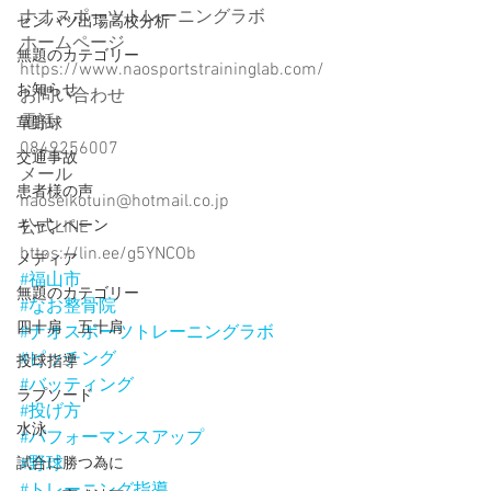
ナオスポーツトレーニングラボ﻿
センバツ出場高校分析
ホームページ﻿
無題のカテゴリー
https://www.naosportstraininglab.com/﻿
お知らせ
お問い合わせ﻿
電話﻿
草野球
0849256007﻿
交通事故
メール﻿
患者様の声
naoseikotuin@hotmail.co.jp﻿
公式LINE﻿
キャンペーン
https://lin.ee/g5YNCOb﻿
メディア
#福山市
無題のカテゴリー
#なお整骨院
四十肩 五十肩
#ナオスポーツトレーニングラボ
#ピッチング
投球指導
#バッティング
ラプソード
#投げ方
水泳
#パフォーマンスアップ
#野球
試合に勝つ為に
#トレーニング指導